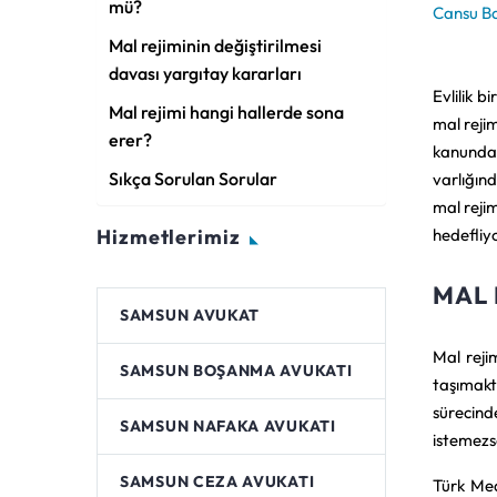
mü?
Cansu B
Mal rejiminin değiştirilmesi
davası yargıtay kararları
Evlilik b
Mal rejimi hangi hallerde sona
mal rejim
erer?
kanunda 
Sıkça Sorulan Sorular
varlığınd
mal rejim
Hizmetlerimiz
hedefliy
MAL 
SAMSUN AVUKAT
Mal rejim
SAMSUN BOŞANMA AVUKATI
taşımakt
sürecinde
SAMSUN NAFAKA AVUKATI
istemezse
SAMSUN CEZA AVUKATI
Türk Med