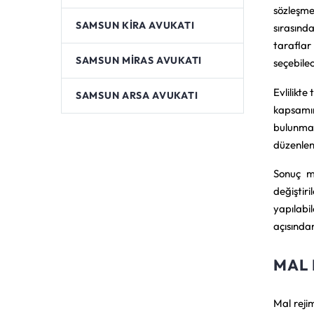
sözleşmes
SAMSUN KIRA AVUKATI
sırasınd
taraflar 
SAMSUN MIRAS AVUKATI
seçebilec
Evlilikte
SAMSUN ARSA AVUKATI
kapsamın
bulunmas
düzenlen
Sonuç ma
değiştir
yapılabi
açısında
MAL 
Mal rejim