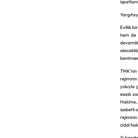
ispatlama
Yargıtay
Evlilik 
hem de e
devamlıl
alacaklı
benimsem
TMK’nin 
rejimini
yoluyla g
esaslı z
Hakime, 
isabetli 
rejiminin
ciddi hak
Yukarıda