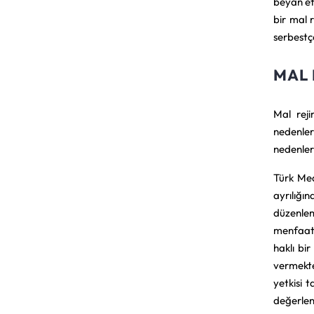
beyan et
bir mal r
serbestç
MAL 
Mal reji
nedenler
nedenleri
Türk Med
ayrılığı
düzenlem
menfaatl
haklı bi
vermekte
yetkisi 
değerlen