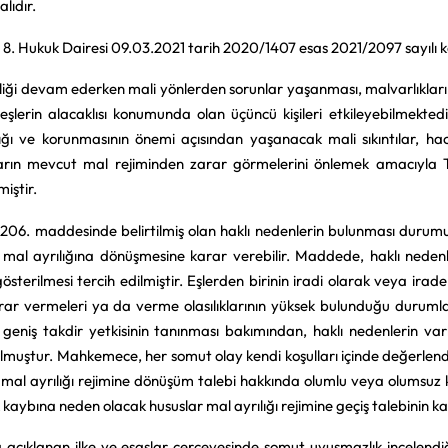
lıdır.
 8. Hukuk Dairesi 09.03.2021 tarih 2020/1407 esas 2021/2097 sayılı k
birliği devam ederken mali yönlerden sorunlar yaşanması, malvarlıkla
şlerin alacaklısı konumunda olan üçüncü kişileri etkileyebilmektedi
ığı ve korunmasının önemi açısından yaşanacak mali sıkıntılar, h
ların mevcut mal rejiminden zarar görmelerini önlemek amacıyla
iştir.
206. maddesinde belirtilmiş olan haklı nedenlerin bulunması durumu
n mal ayrılığına dönüşmesine karar verebilir. Maddede, haklı nede
österilmesi tercih edilmiştir. Eşlerden birinin iradi olarak veya irade 
arar vermeleri ya da verme olasılıklarının yüksek bulunduğu durumla
geniş takdir yetkisinin tanınması bakımından, haklı nedenlerin varl
olmuştur. Mahkemece, her somut olay kendi koşulları içinde değerlendi
 mal ayrılığı rejimine dönüşüm talebi hakkında olumlu veya olumsuz kar
 kaybına neden olacak hususlar mal ayrılığı rejimine geçiş talebinin ka
 açıklanan ilke ve esaslar çerçevesinde somut uyuşmazlık incele