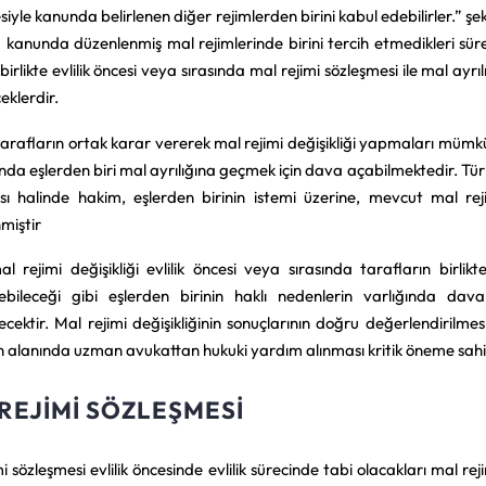
iyle kanunda belirlenen diğer rejimlerden birini kabul edebilirler.” şe
a kanunda düzenlenmiş mal rejimlerinde birini tercih etmedikleri süre
birlikte evlilik öncesi veya sırasında mal rejimi sözleşmesi ile mal ayrı
eklerdir.
 tarafların ortak karar vererek mal rejimi değişikliği yapmaları mümkü
da eşlerden biri mal ayrılığına geçmek için dava açabilmektedir. T
ı halinde hakim, eşlerden birinin istemi üzerine, mevcut mal rej
miştir
l rejimi değişikliği evlilik öncesi veya sırasında tarafların birli
ilebileceği gibi eşlerden birinin haklı nedenlerin varlığında da
lecektir. Mal rejimi değişikliğinin sonuçlarının doğru değerlendirilme
n alanında uzman avukattan hukuki yardım alınması kritik öneme sahi
REJIMI SÖZLEŞMESI
i sözleşmesi evlilik öncesinde evlilik sürecinde tabi olacakları mal rej