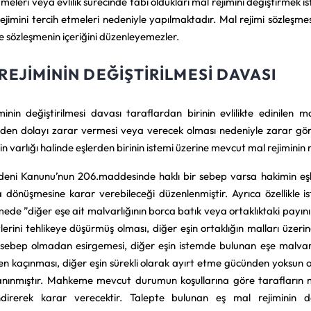
meleri veya evlilik sürecinde tabi oldukları mal rejimini değiştirme
ejimini tercih etmeleri nedeniyle yapılmaktadır. Mal rejimi sözleşmesi
e sözleşmenin içeriğini düzenleyemezler.
REJIMININ DEĞIŞTIRILMESI DAVASI
minin değiştirilmesi davası taraflardan birinin evlilikte edinilen 
den dolayı zarar vermesi veya verecek olması nedeniyle zarar gör
n varlığı halinde eşlerden birinin istemi üzerine mevcut mal rejiminin 
eni Kanunu’nun 206.maddesinde haklı bir sebep varsa hakimin eşle
na dönüşmesine karar verebileceği düzenlenmiştir. Ayrıca özellikle
ede ”diğer eşe ait malvarlığının borca batık veya ortaklıktaki payını
erini tehlikeye düşürmüş olması, diğer eşin ortaklığın malları üzerind
r sebep olmadan esirgemesi, diğer eşin istemde bulunan eşe malvarlığı
n kaçınması, diğer eşin sürekli olarak ayırt etme gücünden yoksun ol
tanınmıştır. Mahkeme mevcut durumun koşullarına göre tarafların mal
direrek karar verecektir. Talepte bulunan eş mal rejiminin değ