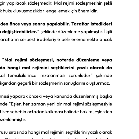
in yapılacak sözleşmedir. Mal rejimi sözleşmesinin şekli
k hukuki uyuşmazlıkları engellemek için önemlidir.
den önce veya sonra yapılabilir. Taraflar istedikleri
 değiştirebilirler.
” şeklinde düzenleme yapılmıştır. İlgili
tarafların serbest iradeleriyle belirlenememekte ancak
 ”
Mal rejimi sözleşmesi, noterde düzenleme veya
a hangi mal rejimini seçtiklerini yazılı olarak da
al temsilcilerince imzalanması zorunludur” şeklinde
ığından geçerli bir sözleşmenin sonuçlarını oluşturmaz.
zleşmesi yaparak önceki veya kanunda düzenlenmiş başka
de ”Eşler, her zaman yeni bir mal rejimi sözleşmesiyle
rektiren sebebin ortadan kalkması halinde hakim, eşlerden
üzenlenmiştir.
su sırasında hangi mal rejimini seçtiklerini yazılı olarak