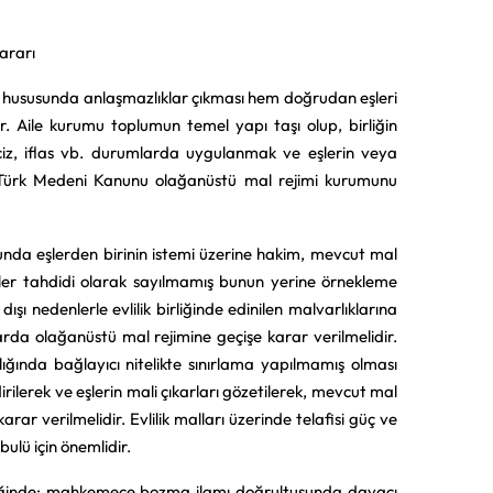
ararı
rı hususunda anlaşmazlıklar çıkması hem doğrudan eşleri
r. Aile kurumu toplumun temel yapı taşı olup, birliğin
aciz, iflas vb. durumlarda uygulanmak ve eşlerin veya
 Türk Medeni Kanunu olağanüstü mal rejimi kurumunu
nda eşlerden birinin istemi üzerine hakim, mevcut mal
nler tahdidi olarak sayılmamış bunun yerine örnekleme
dışı nedenlerle evlilik birliğinde edinilen malvarlıklarına
rda olağanüstü mal rejimine geçişe karar verilmelidir.
ığında bağlayıcı nitelikte sınırlama yapılmamış olması
rilerek ve eşlerin mali çıkarları gözetilerek, mevcut mal
ar verilmelidir. Evlilik malları üzerinde telafisi güç ve
bulü için önemlidir.
ndiğinde; mahkemece bozma ilamı doğrultusunda davacı