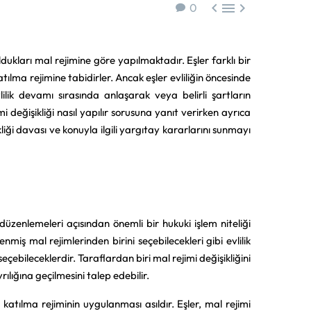



0
oldukları mal rejimine göre yapılmaktadır. Eşler farklı bir
tılma rejimine tabidirler. Ancak eşler evliliğin öncesinde
ilik devamı sırasında anlaşarak veya belirli şartların
i değişikliği nasıl yapılır sorusuna yanıt verirken ayrıca
kliği davası ve konuyla ilgili yargıtay kararlarını sunmayı
i düzenlemeleri açısından önemli bir hukuki işlem niteliği
iş mal rejimlerinden birini seçebilecekleri gibi evlilik
çebileceklerdir. Taraflardan biri mal rejimi değişikliğini
lığına geçilmesini talep edebilir.
tılma rejiminin uygulanması asıldır. Eşler, mal rejimi