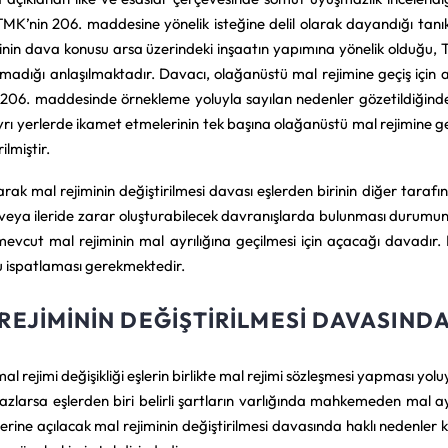
TMK’nin 206. maddesine yönelik isteğine delil olarak dayandığı tanıkla
inin dava konusu arsa üzerindeki inşaatın yapımına yönelik olduğu, 
nmadığı anlaşılmaktadır. Davacı, olağanüstü mal rejimine geçiş için 
206. maddesinde örnekleme yoluyla sayılan nedenler gözetildiğin
yrı yerlerde ikamet etmelerinin tek başına olağanüstü mal rejimine ge
ilmiştir.
rak mal rejiminin değiştirilmesi davası eşlerden birinin diğer tarafın
veya ileride zarar oluşturabilecek davranışlarda bulunması durumun
evcut mal rejiminin mal ayrılığına geçilmesi için açacağı davadır. 
 ispatlaması gerekmektedir.
REJIMININ DEĞIŞTIRILMESI DAVASIND
 mal rejimi değişikliği eşlerin birlikte mal rejimi sözleşmesi yapması yo
zlarsa eşlerden biri belirli şartların varlığında mahkemeden mal ayrı
zerine açılacak mal rejiminin değiştirilmesi davasında haklı nedenle