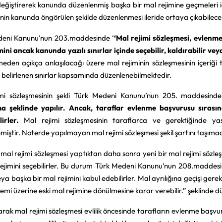
 değiştirerek kanunda düzenlenmiş başka bir mal rejimine geçmeleri iç
inin kanunda öngörülen şekilde düzenlenmesi ileride ortaya çıkabilece
deni Kanunu’nun 203.maddesinde ‘
‘Mal rejimi sözleşmesi, evlenme
mini ancak kanunda yazılı sınırlar içinde seçebilir, kaldırabilir veya
eden açıkça anlaşılacağı üzere mal rejiminin sözleşmesinin içeriği 
belirlenen sınırlar kapsamında düzenlenebilmektedir.
imi sözleşmesinin şekli Türk Medeni Kanunu’nun 205. maddesinde
a şeklinde yapılır. Ancak, taraflar evlenme başvurusu sırasınd
ilirler.
Mal rejimi sözleşmesinin taraflarca ve gerektiğinde yas
miştir. Noterde yapılmayan mal rejimi sözleşmesi şekil şartını taşımad
 mal rejimi sözleşmesi yaptıktan daha sonra yeni bir mal rejimi sö
rejimini seçebilirler. Bu durum Türk Medeni Kanunu’nun 208.maddesin
ya başka bir mal rejimini kabul edebilirler. Mal ayrılığına geçişi ge
stemi üzerine eski mal rejimine dönülmesine karar verebilir.” şeklinde d
rak mal rejimi sözleşmesi evlilik öncesinde tarafların evlenme başvuru