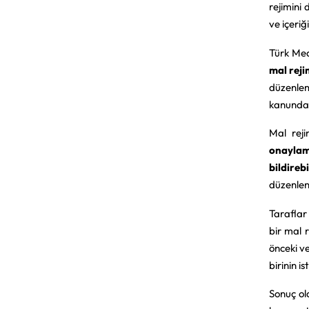
rejimini
ve içeriğ
Türk Me
mal reji
düzenlem
kanunda 
Mal rej
onaylam
bildireb
düzenlen
Taraflar
bir mal 
önceki ve
birinin i
Sonuç ola