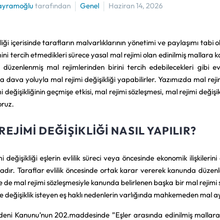
ayramoğlu
tarafından
Genel
Haziran 14, 2026
irliği içerisinde tarafların malvarlıklarının yönetimi ve paylaşımı tabi 
ini tercih etmedikleri sürece yasal mal rejimi olan edinilmiş mallara ka
düzenlenmiş mal rejimlerinden birini tercih edebilecekleri gibi evl
a dava yoluyla mal rejimi değişikliği yapabilirler. Yazımızda mal rejim
i değişikliğinin geçmişe etkisi, mal rejimi sözleşmesi, mal rejimi değişi
oruz.
REJIMI DEĞIŞIKLIĞI NASIL YAPILIR?
i değişikliği eşlerin evlilik süreci veya öncesinde ekonomik ilişkilerin
adır. Taraflar evlilik öncesinde ortak karar vererek kanunda düzenlenm
 de mal rejimi sözleşmesiyle kanunda belirlenen başka bir mal rejimi se
 değişiklik isteyen eş haklı nedenlerin varlığında mahkemeden mal ayrı
eni Kanunu’nun 202.maddesinde ”Eşler arasında edinilmiş mallara ka