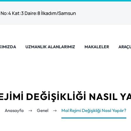
 No:4 Kat:3 Daire:8 İlkadım/Samsun
KIMIZDA
UZMANLIK ALANLARIMIZ
MAKALELER
ARAÇL
JIMI DEĞIŞIKLIĞI NASIL Y
Anasayfa
Genel
Mal Rejimi Değişikliği Nasıl Yapılır?