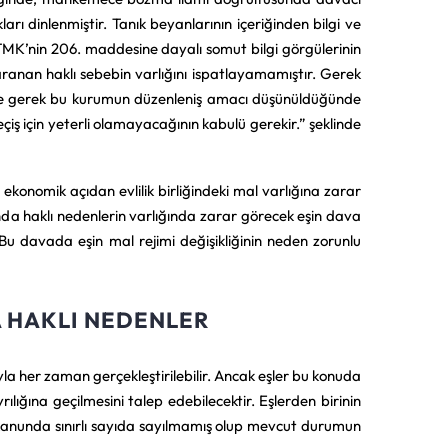
rı dinlenmiştir. Tanık beyanlarının içeriğinden bilgi ve
TMK’nin 206. maddesine dayalı somut bilgi görgülerinin
aranan haklı sebebin varlığını ispatlayamamıştır. Gerek
de gerek bu kurumun düzenleniş amacı düşünüldüğünde
çiş için yeterli olamayacağının kabulü gerekir.” şeklinde
 ekonomik açıdan evlilik birliğindeki mal varlığına zarar
da haklı nedenlerin varlığında zarar görecek eşin dava
Bu davada eşin mal rejimi değişikliğinin neden zorunlu
A HAKLI NEDENLER
luyla her zaman gerçekleştirilebilir. Ancak eşler bu konuda
lığına geçilmesini talep edebilecektir. Eşlerden birinin
r kanunda sınırlı sayıda sayılmamış olup mevcut durumun