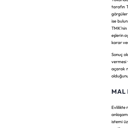
tarafın 
görgüler
ise bulu
TMK’nin 
eşlerin a
karar ver
Sonuç ola
vermesi 
açarak m
olduğunu
MAL 
Evlilikte
anlaşama
istemi ü