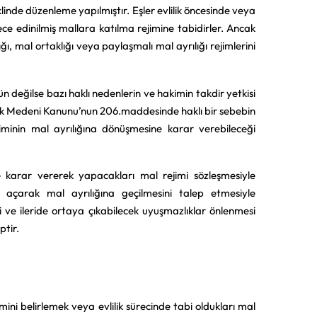
klinde düzenleme yapılmıştır. Eşler evlilik öncesinde veya
ce edinilmiş mallara katılma rejimine tabidirler. Ancak
lığı, mal ortaklığı veya paylaşmalı mal ayrılığı rejimlerini
n değilse bazı haklı nedenlerin ve hakimin takdir yetkisi
ürk Medeni Kanunu’nun 206.maddesinde haklı bir sebebin
iminin mal ayrılığına dönüşmesine karar verebileceği
kte karar vererek yapacakları mal rejimi sözleşmesiyle
va açarak mal ayrılığına geçilmesini talep etmesiyle
si ve ileride ortaya çıkabilecek uyuşmazlıklar önlenmesi
ptir.
imini belirlemek veya evlilik sürecinde tabi oldukları mal