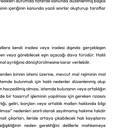
k istedikleri durumda noterde kanunda düzenlenmiş başka
nin içeriğinin kanunda yazılı sınırlar oluşturup taraflar
mallara kendi iradesi veya iradesi dışında gerçekleşen
en veya görebilecek eşin açacağı dava türüdür. Haklı
mal ayrılığına dönüştürülmesine karar verilebilir.
rden birinin istemi üzerine, mevcut mal rejiminin mal
 istemde bulunmak için haklı nedenler düzenlenmiş olup
n haczedilmiş olması, istemde bulunanın veya ortaklığın
e bir tasarruf işleminin yapılması için gereken rızasını
, geliri, borçları veya ortaklık malları hakkında bilgi
ması” nedenleri sınırlı olarak sayılmamış hakime takdir
i çıkarları, ileride ortaya çıkabilecek hak kayıplarını
işikliğinin neden gerektiğini delillerle mahkemeye