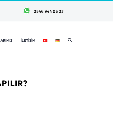
0546 944 05 03
ARIMIZ
İLETIŞIM
APILIR?