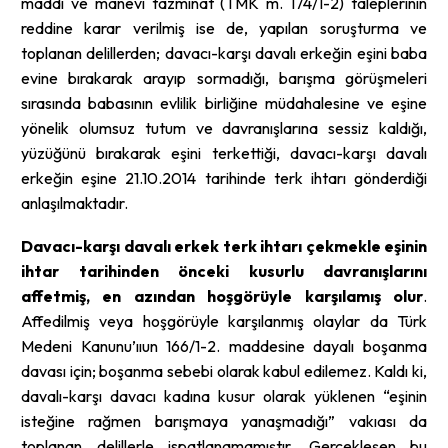
maddi ve manevi tazminat (TMK m. 174/1-2) taleplerinin
reddine karar verilmiş ise de, yapılan soruşturma ve
toplanan delillerden; davacı-karşı davalı erkeğin eşini baba
evine bırakarak arayıp sormadığı, barışma görüşmeleri
sırasında babasının evlilik birliğine müdahalesine ve eşine
yönelik olumsuz tutum ve davranışlarına sessiz kaldığı,
yüzüğünü bırakarak eşini terkettiği, davacı-karşı davalı
erkeğin eşine 21.10.2014 tarihinde terk ihtarı gönderdiği
anlaşılmaktadır.
Davacı-karşı davalı erkek terk ihtarı çekmekle eşinin
ihtar tarihinden önceki kusurlu davranışlarını
affetmiş, en azından hoşgörüyle karşılamış olur
.
Affedilmiş veya hoşgörüyle karşılanmış olaylar da Türk
Medeni Kanunu’ııun 166/1-2. maddesine dayalı boşanma
davası için; boşanma sebebi olarak kabul edilemez. Kaldı ki,
davalı-karşı davacı kadına kusur olarak yüklenen “eşinin
isteğine rağmen barışmaya yanaşmadığı” vakıası da
toplanan delillerle ispatlanamamıştır. Gerçekleşen bu