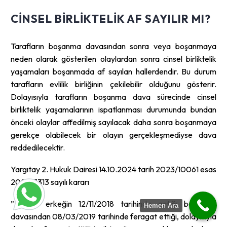
CINSEL BIRLIKTELIK AF SAYILIR MI?
Tarafların boşanma davasından sonra veya boşanmaya
neden olarak gösterilen olaylardan sonra cinsel birliktelik
yaşamaları boşanmada af sayılan hallerdendir. Bu durum
tarafların evlilik birliğinin çekilebilir olduğunu gösterir.
Dolayısıyla tarafların boşanma dava sürecinde cinsel
birliktelik yaşamalarının ispatlanması durumunda bundan
önceki olaylar affedilmiş sayılacak daha sonra boşanmaya
gerekçe olabilecek bir olayın gerçekleşmediyse dava
reddedilecektir.
Yargıtay 2. Hukuk Dairesi 14.10.2024 tarih 2023/10061 esas
2024/7313 sayılı kararı
”Davacı erkeğin 12/11/2018 tarihinde açtığı boşanma
Hemen Ara
davasından 08/03/2019 tarihinde feragat ettiği, dolayısıyla