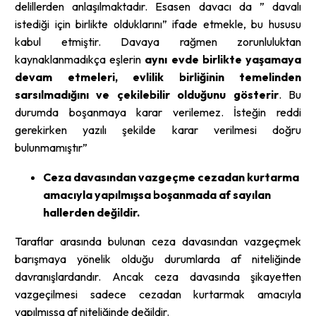
delillerden anlaşılmaktadır. Esasen davacı da ” davalı
istediği için birlikte olduklarını” ifade etmekle, bu hususu
kabul etmiştir. Davaya rağmen zorunluluktan
kaynaklanmadıkça eşlerin
aynı evde birlikte yaşamaya
devam etmeleri, evlilik birliğinin temelinden
sarsılmadığını ve çekilebilir olduğunu gösterir
. Bu
durumda boşanmaya karar verilemez. İsteğin reddi
gerekirken yazılı şekilde karar verilmesi doğru
bulunmamıştır”
Ceza davasından vazgeçme cezadan kurtarma
amacıyla yapılmışsa boşanmada af sayılan
hallerden değildir.
Taraflar arasında bulunan ceza davasından vazgeçmek
barışmaya yönelik olduğu durumlarda af niteliğinde
davranışlardandır. Ancak ceza davasında şikayetten
vazgeçilmesi sadece cezadan kurtarmak amacıyla
yapılmışsa af niteliğinde değildir.