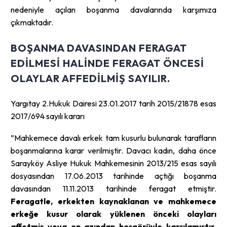
nedeniyle açılan boşanma davalarında karşımıza
çıkmaktadır.
BOŞANMA DAVASINDAN FERAGAT
EDILMESI HALINDE FERAGAT ÖNCESI
OLAYLAR AFFEDILMIŞ SAYILIR.
Yargıtay 2.Hukuk Dairesi 23.01.2017 tarih 2015/21878 esas
2017/694 sayılı kararı
”Mahkemece davalı erkek tam kusurlu bulunarak tarafların
boşanmalarına karar verilmiştir. Davacı kadın, daha önce
Sarayköy Asliye Hukuk Mahkemesinin 2013/215 esas sayılı
dosyasından 17.06.2013 tarihinde açtığı boşanma
davasından 11.11.2013 tarihinde feragat etmiştir.
Feragatle, erkekten kaynaklanan ve mahkemece
erkeğe kusur olarak yüklenen önceki olayları
affetmiş veya en azından hoşgörüyle karşılamıştır
.