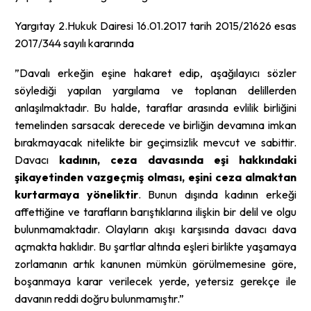
Yargıtay 2.Hukuk Dairesi 16.01.2017 tarih 2015/21626 esas
2017/344 sayılı kararında
”Davalı erkeğin eşine hakaret edip, aşağılayıcı sözler
söylediği yapılan yargılama ve toplanan delillerden
anlaşılmaktadır. Bu halde, taraflar arasında evlilik birliğini
temelinden sarsacak derecede ve birliğin devamına imkan
bırakmayacak nitelikte bir geçimsizlik mevcut ve sabittir.
Davacı
kadının, ceza davasında eşi hakkındaki
şikayetinden vazgeçmiş olması, eşini ceza almaktan
kurtarmaya yöneliktir
. Bunun dışında kadının erkeği
affettiğine ve tarafların barıştıklarına ilişkin bir delil ve olgu
bulunmamaktadır. Olayların akışı karşısında davacı dava
açmakta haklıdır. Bu şartlar altında eşleri birlikte yaşamaya
zorlamanın artık kanunen mümkün görülmemesine göre,
boşanmaya karar verilecek yerde, yetersiz gerekçe ile
davanın reddi doğru bulunmamıştır.”