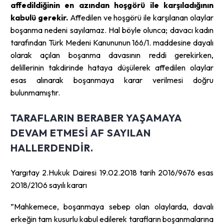
affedildiğinin en azından hoşgörü ile karşıladığının
kabulü gerekir.
Affedilen ve hoşgörü ile karşılanan olaylar
boşanma nedeni sayılamaz. Hal böyle olunca; davacı kadın
tarafından Türk Medeni Kanununun 166/1. maddesine dayalı
olarak açılan boşanma davasının reddi gerekirken,
delillerinin takdirinde hataya düşülerek affedilen olaylar
esas alınarak boşanmaya karar verilmesi doğru
bulunmamıştır.
TARAFLARIN BERABER YAŞAMAYA
DEVAM ETMESI AF SAYILAN
HALLERDENDIR.
Yargıtay 2.Hukuk Dairesi 19.02.2018 tarih 2016/9676 esas
2018/2106 sayılı kararı
”Mahkemece, boşanmaya sebep olan olaylarda, davalı
erkeğin tam kusurlu kabul edilerek tarafların boşanmalarına