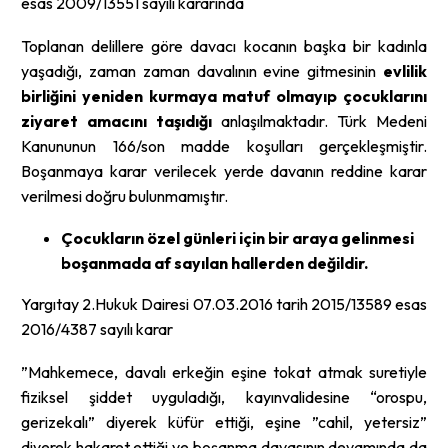
esas 2009/13551 sayılı kararında
Toplanan delillere göre davacı kocanın başka bir kadınla
yaşadığı, zaman zaman davalının evine gitmesinin
evlilik
birliğini yeniden kurmaya matuf olmayıp çocuklarını
ziyaret amacını taşıdığı
anlaşılmaktadır. Türk Medeni
Kanununun 166/son madde koşulları gerçekleşmiştir.
Boşanmaya karar verilecek yerde davanın reddine karar
verilmesi doğru bulunmamıştır.
Çocukların özel günleri için bir araya gelinmesi
boşanmada af sayılan hallerden değildir.
Yargıtay 2.Hukuk Dairesi 07.03.2016 tarih 2015/13589 esas
2016/4387 sayılı karar
”Mahkemece, davalı erkeğin eşine tokat atmak suretiyle
fiziksel şiddet uyguladığı, kayınvalidesine “orospu,
gerizekalı” diyerek küfür ettiği, eşine ”cahil, yetersiz”
diyerek hakaret ettiği ve boşanma davasının devamında da