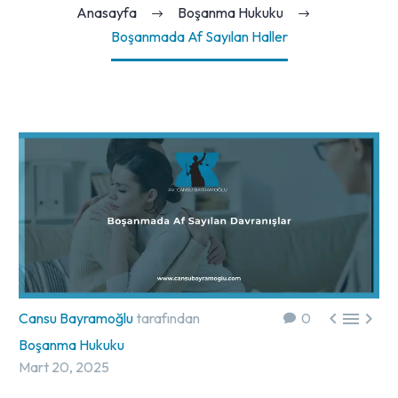
Anasayfa
Boşanma Hukuku
Boşanmada Af Sayılan Haller



Cansu Bayramoğlu
tarafından
0
Boşanma Hukuku
Mart 20, 2025