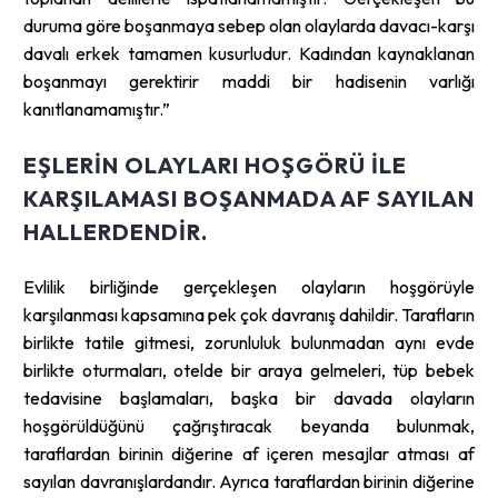
duruma göre boşanmaya sebep olan olaylarda davacı-karşı
davalı erkek tamamen kusurludur. Kadından kaynaklanan
boşanmayı gerektirir maddi bir hadisenin varlığı
kanıtlanamamıştır.”
EŞLERIN OLAYLARI HOŞGÖRÜ ILE
KARŞILAMASI BOŞANMADA AF SAYILAN
HALLERDENDIR.
Evlilik birliğinde gerçekleşen olayların hoşgörüyle
karşılanması kapsamına pek çok davranış dahildir. Tarafların
birlikte tatile gitmesi, zorunluluk bulunmadan aynı evde
birlikte oturmaları, otelde bir araya gelmeleri, tüp bebek
tedavisine başlamaları, başka bir davada olayların
hoşgörüldüğünü çağrıştıracak beyanda bulunmak,
taraflardan birinin diğerine af içeren mesajlar atması af
sayılan davranışlardandır. Ayrıca taraflardan birinin diğerine