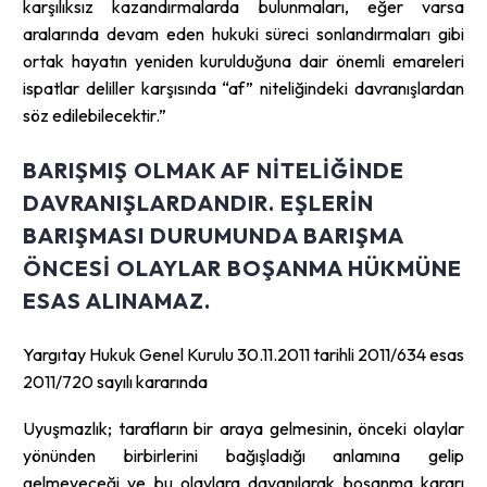
karşılıksız kazandırmalarda bulunmaları, eğer varsa
aralarında devam eden hukuki süreci sonlandırmaları gibi
ortak hayatın yeniden kurulduğuna dair önemli emareleri
ispatlar deliller karşısında “af” niteliğindeki davranışlardan
söz edilebilecektir.”
BARIŞMIŞ OLMAK AF NITELIĞINDE
DAVRANIŞLARDANDIR. EŞLERIN
BARIŞMASI DURUMUNDA BARIŞMA
ÖNCESI OLAYLAR BOŞANMA HÜKMÜNE
ESAS ALINAMAZ.
Yargıtay Hukuk Genel Kurulu 30.11.2011 tarihli 2011/634 esas
2011/720 sayılı kararında
Uyuşmazlık; tarafların bir araya gelmesinin, önceki olaylar
yönünden birbirlerini bağışladığı anlamına gelip
gelmeyeceği ve bu olaylara dayanılarak boşanma kararı