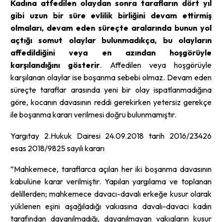
Kadına atfedilen olaydan sonra tarafların dört yıl
gibi uzun bir süre evlilik birliğini devam ettirmiş
olmaları, devam eden süreçte aralarında bunun yol
açtığı somut olaylar bulunmadıkça, bu olayların
affedildiğini veya en azından hoşgörüyle
karşılandığını gösterir
. Affedilen veya hoşgörüyle
karşılanan olaylar ise boşanma sebebi olmaz. Devam eden
süreçte taraflar arasında yeni bir olay ispatlanmadığına
göre, kocanın davasının reddi gerekirken yetersiz gerekçe
ile boşanma kararı verilmesi doğru bulunmamıştır.
Yargıtay 2.Hukuk Dairesi 24.09.2018 tarih 2016/23426
esas 2018/9825 sayılı kararı
”Mahkemece, taraflarca açılan her iki boşanma davasının
kabulüne karar verilmiştir. Yapılan yargılama ve toplanan
delillerden; mahkemece davacı-davalı erkeğe kusur olarak
yüklenen eşini aşağıladığı vakıasına davalı-davacı kadın
tarafından dayanılmadığı, dayanılmayan vakıaların kusur