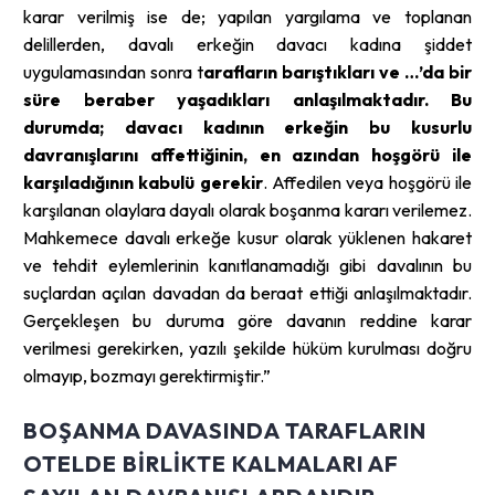
karar verilmiş ise de; yapılan yargılama ve toplanan
delillerden, davalı erkeğin davacı kadına şiddet
uygulamasından sonra t
arafların barıştıkları ve …’da bir
süre beraber yaşadıkları anlaşılmaktadır. Bu
durumda; davacı kadının erkeğin bu kusurlu
davranışlarını affettiğinin, en azından hoşgörü ile
karşıladığının kabulü gerekir
. Affedilen veya hoşgörü ile
karşılanan olaylara dayalı olarak boşanma kararı verilemez.
Mahkemece davalı erkeğe kusur olarak yüklenen hakaret
ve tehdit eylemlerinin kanıtlanamadığı gibi davalının bu
suçlardan açılan davadan da beraat ettiği anlaşılmaktadır.
Gerçekleşen bu duruma göre davanın reddine karar
verilmesi gerekirken, yazılı şekilde hüküm kurulması doğru
olmayıp, bozmayı gerektirmiştir.”
BOŞANMA DAVASINDA TARAFLARIN
OTELDE BIRLIKTE KALMALARI AF