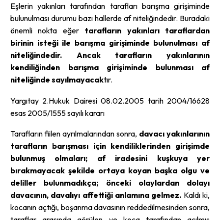
Eşlerin yakınları tarafından tarafları barışma girişiminde
bulunulması durumu bazı hallerde af niteliğindedir. Buradaki
önemli nokta eğer
tarafların yakınları taraflardan
birinin isteği ile barışma girişiminde bulunulması af
niteliğindedir. Ancak tarafların yakınlarının
kendiliğinden barışma girişiminde bulunması af
niteliğinde sayılmayacak
tır.
Yargıtay 2.Hukuk Dairesi 08.02.2005 tarih 2004/16628
esas 2005/1555 sayılı kararı
Tarafların fiilen ayrılmalarından sonra,
davacı yakınlarının
tarafların barışması için kendiliklerinden girişimde
bulunmuş olmaları; af iradesini kuşkuya yer
bırakmayacak şekilde ortaya koyan başka olgu ve
deliller bulunmadıkça; önceki olaylardan dolayı
davacının, davalıyı affettiği anlamına gelmez.
Kaldı ki,
kocanın açtığı, boşanma davasının reddedilmesinden sonra,
taraflar arasında görülen ve koca tarafından açılmış