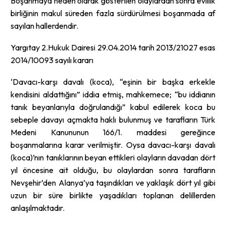
Boşanmaya neden olarak gösterilen olaylardan sonra evlilik
birliğinin makul süreden fazla sürdürülmesi boşanmada af
sayılan hallerdendir.
Yargıtay 2.Hukuk Dairesi 29.04.2014 tarih 2013/21027 esas
2014/10093 sayılı kararı
‘Davacı-karşı davalı (koca), “eşinin bir başka erkekle
kendisini aldattığını” iddia etmiş, mahkemece; “bu iddianın
tanık beyanlarıyla doğrulandığı” kabul edilerek koca bu
sebeple davayı açmakta haklı bulunmuş ve tarafların Türk
Medeni Kanununun 166/1. maddesi gereğince
boşanmalarına karar verilmiştir. Oysa davacı-karşı davalı
(koca)’nın tanıklarının beyan ettikleri olayların davadan dört
yıl öncesine ait olduğu, bu olaylardan sonra tarafların
Nevşehir’den Alanya’ya taşındıkları ve yaklaşık dört yıl gibi
uzun bir süre birlikte yaşadıkları toplanan delillerden
anlaşılmaktadır.