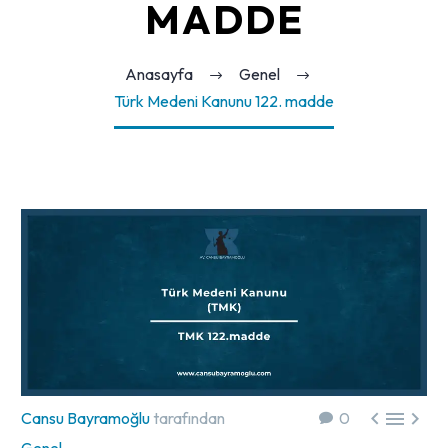
MADDE
Anasayfa
Genel
Türk Medeni Kanunu 122. madde



Cansu Bayramoğlu
tarafından
0