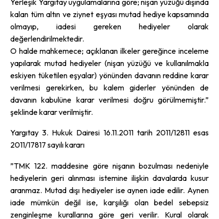
Yerleşik Yargıtay uygulamalarına göre; nişan yüzüğü dışında
kalan tüm altın ve ziynet eşyası mutad hediye kapsamında
olmayıp, iadesi gereken hediyeler olarak
değerlendirilmektedir.
O halde mahkemece; açıklanan ilkeler gereğince inceleme
yapılarak mutad hediyeler (nişan yüzüğü ve kullanılmakla
eskiyen tüketilen eşyalar) yönünden davanın reddine karar
verilmesi gerekirken, bu kalem giderler yönünden de
davanın kabulüne karar verilmesi doğru görülmemiştir.”
şeklinde karar verilmiştir.
Yargıtay 3. Hukuk Dairesi 16.11.2011 tarih 2011/12811 esas
2011/17817 sayılı kararı
”TMK 122. maddesine göre nişanın bozulması nedeniyle
hediyelerin geri alınması istemine ilişkin davalarda kusur
aranmaz. Mutad dışı hediyeler ise aynen iade edilir. Aynen
iade mümkün değil ise, karşılığı olan bedel sebepsiz
zenginleşme kurallarına göre geri verilir. Kural olarak