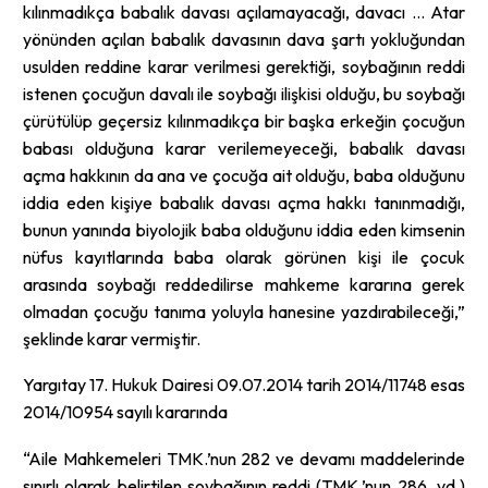
kılınmadıkça babalık davası açılamayacağı, davacı … Atar
yönünden açılan babalık davasının dava şartı yokluğundan
usulden reddine karar verilmesi gerektiği, soybağının reddi
istenen çocuğun davalı ile soybağı ilişkisi olduğu, bu soybağı
çürütülüp geçersiz kılınmadıkça bir başka erkeğin çocuğun
babası olduğuna karar verilemeyeceği, babalık davası
açma hakkının da ana ve çocuğa ait olduğu, baba olduğunu
iddia eden kişiye babalık davası açma hakkı tanınmadığı,
bunun yanında biyolojik baba olduğunu iddia eden kimsenin
nüfus kayıtlarında baba olarak görünen kişi ile çocuk
arasında soybağı reddedilirse mahkeme kararına gerek
olmadan çocuğu tanıma yoluyla hanesine yazdırabileceği,”
şeklinde karar vermiştir.
Yargıtay 17. Hukuk Dairesi 09.07.2014 tarih 2014/11748 esas
2014/10954 sayılı kararında
“Aile Mahkemeleri TMK.’nun 282 ve devamı maddelerinde
sınırlı olarak belirtilen soybağının reddi (TMK.’nun 286. vd.)