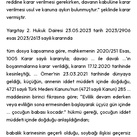
reddine karar verilmesi gerekirken, davanın kabulüne karar
verilmesi usul ve kanuna aykırı bulunmuştur.” şeklinde karar
vermiştir.
Yargıtay 2. Hukuk Dairesi 23.05.2023 tarih 2023/2906
esas 2023/2613 sayılı kararında
tüm dosya kapsamına göre, mahkemenin 2020/251 Esas,
1005 Karar sayılı kararıyla; davacı … ile davalı …’ın
boşanmalarına karar verildiği, kararın 17.12.2020 tarihinde
kesinleştiği, … Ömer’nin 23.03.2021 tarihinde dünyaya
geldiği, küçüğün, annenin iddet müddeti içinde doğduğu,
4721 sayılı Türk Medeni Kanunu’nun (4721 sayılı Kanun) 285 …
maddesinin birinci fıkrasına göre; “Evlilik devam ederken
veya evliliğin sona ermesinden başlayarak üçyüz gün içinde
… çocuğun babası kocadır.” hükmü gereği, çocuğun iddet
müddeti içinde doğduğu anlaşıldığından;
babalık karinesinin geçerli olduğu, soybağı ilişkisi geçersiz