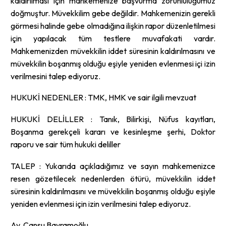
kaldırılması için mahkemenize başvurma zorunluluğumuz
doğmuştur. Müvekkilim gebe değildir. Mahkemenizin gerekli
görmesi halinde gebe olmadığına ilişkin rapor düzenletilmesi
için yapılacak tüm testlere muvafakati vardır.
Mahkemenizden müvekkilin iddet süresinin kaldırılmasını ve
müvekkilin boşanmış olduğu eşiyle yeniden evlenmesi içi izin
verilmesini talep ediyoruz.
HUKUKİ NEDENLER : TMK, HMK ve sair ilgili mevzuat
HUKUKİ DELİLLER : Tanık, Bilirkişi, Nüfus kayıtları,
Boşanma gerekçeli kararı ve kesinleşme şerhi, Doktor
raporu ve sair tüm hukuki deliller
TALEP : Yukarıda açıkladığımız ve sayın mahkemenizce
resen gözetilecek nedenlerden ötürü, müvekkilin iddet
süresinin kaldırılmasını ve müvekkilin boşanmış olduğu eşiyle
yeniden evlenmesi için izin verilmesini talep ediyoruz.
Av. Cansu Bayramoğlu