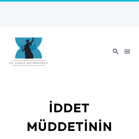
İDDET
MÜDDETININ