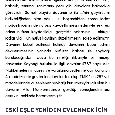
babalık, tanıma, tanımanın iptali gibi davalara bakmakla
görevlidir. Somut olayda davaname ile …’nin gayriresmi
birlikteliğinden olan oğlu …’u boşandıktan sonra iddet
müddeti içerisinde nüfusa kaydettirmesi nedeniyle eski eşi
adına nüfusa kaydedildiği, gerçekte babasının … olduğu
iddiasıyla …’un nüfus kaydının düzeltilmesini talep edilmiştir.
Davanın kabul edilmesi halinde davalının baba adının
değiştirilmesinin yanında nüfusta babası ile soybağı
kurulacağından, dava bu niteliği itibariyle bir nesep
davasıdır. Soybağı hukuku ile ilgili davalar 4787 sayılı Aile
Mahkemelerinin görev ve yargılama usullerine dair kanunun
4. maddesinde gösterilen davalardan olup TMK.’nun 282 vd.
maddelerinde düzenlenen soybağı kurulmasıyla ilgili olan bu
davanın Aile Mahkemesinde görülüp sonuçlandırılması
gerekir.” şeklinde karar vermiştir.
ESKI EŞLE YENIDEN EVLENMEK IÇIN