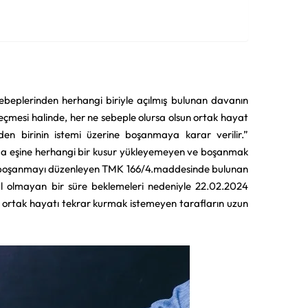
beplerinden herhangi biriyle açılmış bulunan davanın
geçmesi halinde, her ne sebeple olursa olsun ortak hayat
rden birinin istemi üzerine boşanmaya karar verilir.”
da eşine herhangi bir kusur yükleyemeyen ve boşanmak
iyle boşanmayı düzenleyen TMK 166/4.maddesinde bulunan
kul olmayan bir süre beklemeleri nedeniyle 22.02.2024
 ortak hayatı tekrar kurmak istemeyen tarafların uzun