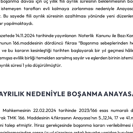
 boşanma davası için üç yıllık fiili ayrılık süresinin beklenmesini
istemeyen tarafları evli kalmaya zorlanması nedeniyle Anayas
r. Bu sayede fiili ayrılık süresinin azaltılması yönünde yeni düzenleme
ar yapılmaktaydı.
zetede 14.11.2024 tarihinde yayınlanan Noterlik Kanunu ile Bazı Ka
anunun 166.maddesinin dördüncü fıkrası “Boşanma sebeplerinden he
i ve bu kararın kesinleştiği tarihten başlayarak bir yıl geçmesi hâ
ışsa evlilik birliği temelden sarsılmış sayılır ve eşlerden birinin istem
 ayrılık süresi 1 yıla düşürülmüştür.
I AYRILIK NEDENIYLE BOŞANMA ANAYA
 Mahkemesinin 22.02.2024 tarihinde 2023/166 esas numaralı do
ak TMK 166. Maddesinin 4.fıkrasının Anayasa’nın 5.,12,14, 17 ve 41.m
ini talep etmiştir. İtiraz gerekçesinde boşanma kararı verilebilmes
kesinleşmesinden sonra üç yıl süresince ortak hayatın yeniden kurulama