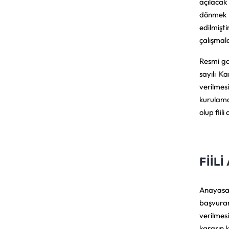
açılacak
dönmek 
edilmişti
çalışmal
Resmi ga
sayılı K
verilmes
kurulamam
olup fiili
FIIL
Anayasa
başvurar
verilmes
kararın 