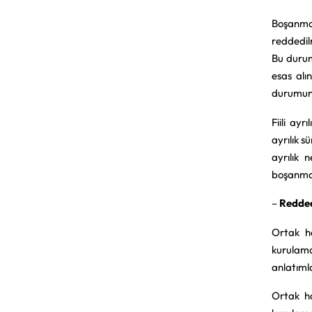
Boşanma 
reddedil
Bu durum
esas alı
durumund
Fiili ayr
ayrılık 
ayrılık
boşanma 
–
Redded
Ortak ha
kurulama
anlatımla
Ortak ha