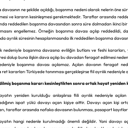
davasının ne şekilde açıldığı, boşanma nedeni olarak nelerin öne sü
mesi ve kararın kesinleşmesi gerekmektedir. Taraflar arasında redde
da reddedilen boşanma davasından sonra süre dolmadan ikinci bir
nmasını engellemez. Örneğin boşanma davası açılıp reddedildi, d
a ayrılık süresinin hesaplanmasında ilk reddedilen boşanma davasının
ılık nedeniyle boşanma davasına evliliğin butlanı ve feshi kararları,
süresi dolup buna ilişkin dava açılıp bu davadan feragat edilmesi nede
 nedeniyle boşanma davası açılamaz. Açılan davanın feragat ne
ret kararları Türkiyede tanınması gerçekleşirse fiil ayrılık nedeniyl
ilmiş boşanma kararı kesinleştikten sonra ortak hayat yeniden 
yatın yeniden kurulduğu anlaşılırsa fiili ayrılık nedeniyle açı
dığının ispat yükü davayı açan kişiye aittir. Davayı açan kişi ort
rı, taraflar arasında nafaka davasının bulunması, pasaport kayıtları d
yatın hangi nedenle kurulmadığı önemli değildir. Yani davayı aç