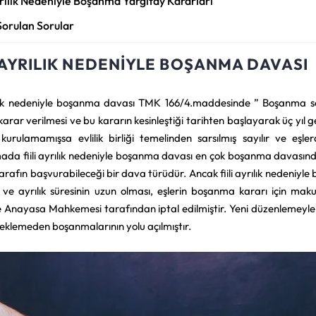
Ayrılık Nedeniyle Boşanma Yargıtay Kararları
Sorulan Sorular
I AYRILIK NEDENIYLE BOŞANMA DAVASI
rılık nedeniyle boşanma davası TMK 166/4.maddesinde ” Boşanma se
karar verilmesi ve bu kararın kesinleştiği tarihten başlayarak üç yıl 
kurulamamışsa evlilik birliği temelinden sarsılmış sayılır ve eşle
da fiili ayrılık nedeniyle boşanma davası en çok boşanma davasın
tarafın başvurabileceği bir dava türüdür. Ancak fiili ayrılık neden
n ve ayrılık süresinin uzun olması, eşlerin boşanma kararı için ma
e Anayasa Mahkemesi tarafından iptal edilmiştir. Yeni düzenlemeyle
beklemeden boşanmalarının yolu açılmıştır.