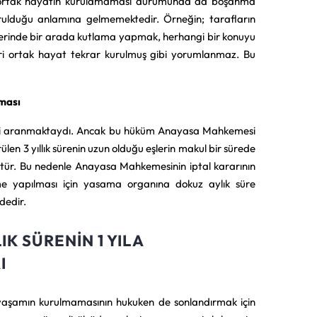
iyle ortak hayatın kurulamaması durumunda da boşanma
urulduğu anlamına gelmemektedir. Örneğin; tarafların
nlerinde bir arada kutlama yapmak, herhangi bir konuyu
eri ortak hayat tekrar kurulmuş gibi yorumlanmaz. Bu
ması
mesi aranmaktaydı. Ancak bu hüküm Anayasa Mahkemesi
en 3 yıllık sürenin uzun olduğu eşlerin makul bir sürede
ştür. Bu nedenle Anayasa Mahkemesinin iptal kararının
e yapılması için yasama organına dokuz aylık süre
dedir.
IK SÜRENIN 1 YILA
I
 yaşamın kurulmamasının hukuken de sonlandırmak için