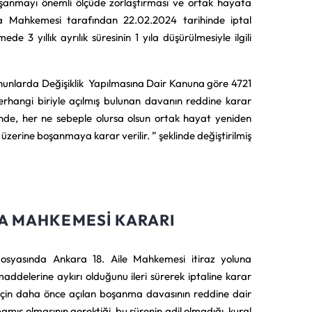
n boşanmayı önemli ölçüde zorlaştırması ve ortak hayata
a Mahkemesi tarafından 22.02.2024 tarihinde iptal
de 3 yıllık ayrılık süresinin 1 yıla düşürülmesiyle ilgili
nunlarda Değişiklik Yapılmasına Dair Kanuna göre 4721
rhangi biriyle açılmış bulunan davanın reddine karar
linde, her ne sebeple olursa olsun ortak hayat yeniden
i üzerine boşanmaya karar verilir. ” şeklinde değiştirilmiş
SA MAHKEMESI KARARI
syasında Ankara 18. Aile Mahkemesi itiraz yoluna
addelerine aykırı olduğunu ileri sürerek iptaline karar
i için daha önce açılan boşanma davasının reddine dair
mış olmasının gerektiği, bu sürenin adil olmadığı, kural