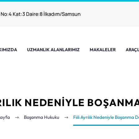
 No:4 Kat:3 Daire:8 İlkadım/Samsun
KIMIZDA
UZMANLIK ALANLARIMIZ
MAKALELER
ARAÇL
YRILIK NEDENIYLE BOŞANM
ayfa
Boşanma Hukuku
Fiili Ayrılık Nedeniyle Boşanma 