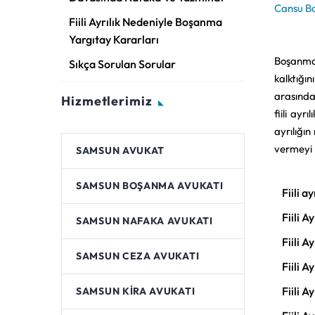
Cansu B
Fiili Ayrılık Nedeniyle Boşanma
Yargıtay Kararları
Boşanma d
Sıkça Sorulan Sorular
kalktığı
arasında
Hizmetlerimiz
fiili ayr
ayrılığın
vermeyi 
SAMSUN AVUKAT
SAMSUN BOŞANMA AVUKATI
Fiili 
Fiili 
SAMSUN NAFAKA AVUKATI
Fiili 
SAMSUN CEZA AVUKATI
Fiili 
Fiili 
SAMSUN KIRA AVUKATI