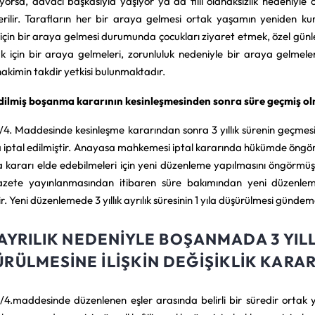
yorsa, davacı başkasıyla yaşıyor ya da fiili olanaksızlık neden
erilir. Tarafların her bir araya gelmesi ortak yaşamın yeniden k
 için bir araya gelmesi durumunda çocukları ziyaret etmek, özel gü
 için bir araya gelmeleri, zorunluluk nedeniyle bir araya gelmel
akimin takdir yetkisi bulunmaktadır.
ilmiş boşanma kararının kesinleşmesinden sonra süre geçmiş ol
4. Maddesinde kesinleşme kararından sonra 3 yıllık sürenin geç
a iptal edilmiştir. Anayasa mahkemesi iptal kararında hükümde öngörül
kararı elde edebilmeleri için yeni düzenleme yapılmasını öngörmü
azete yayınlanmasından itibaren süre bakımından yeni düzenlem
ir. Yeni düzenlemede 3 yıllık ayrılık süresinin 1 yıla düşürülmesi gündem
I AYRILIK NEDENIYLE BOŞANMADA 3 YILL
RÜLMESINE İLIŞKIN DEĞIŞIKLIK KARAR
4.maddesinde düzenlenen eşler arasında belirli bir süredir ortak