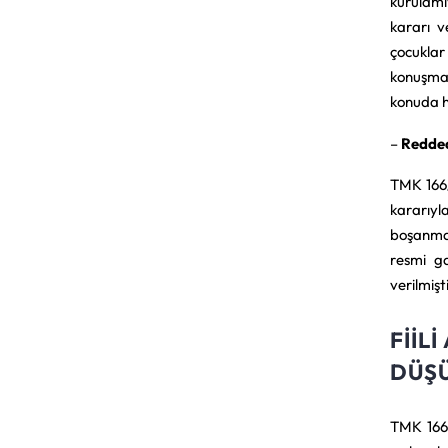
kurulamı
kararı v
çocuklar
konuşmak
konuda h
–
Redded
TMK 166/
kararıyl
boşanma 
resmi g
verilmişt
FIIL
DÜŞÜ
TMK 166/