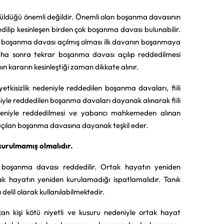
rüldüğü önemli değildir. Önemli olan boşanma davasının
dilip kesinleşen birden çok boşanma davası bulunabilir.
 boşanma davası açılmış olması ilk davanın boşanmaya
aha sonra tekrar boşanma davası açılıp reddedilmesi
 kararın kesinleştiği zaman dikkate alınır.
 yetkisizlik nedeniyle reddedilen boşanma davaları, fiili
niyle reddedilen boşanma davaları dayanak alınarak fiili
deniyle reddedilmesi ve yabancı mahkemeden alınan
e açılan boşanma davasına dayanak teşkil eder.
kurulmamış olmalıdır.
lan boşanma davası reddedilir. Ortak hayatın yeniden
ak hayatın yeniden kurulamadığı ispatlamalıdır. Tanık
elil olarak kullanılabilmektedir.
an kişi kötü niyetli ve kusuru nedeniyle ortak hayat