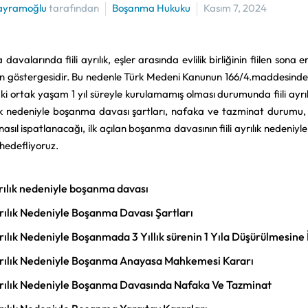
ayramoğlu
tarafından
Boşanma Hukuku
Kasım 7, 2024
avalarında fiili ayrılık, eşler arasında evlilik birliğinin fiilen so
nın göstergesidir. Bu nedenle Türk Medeni Kanunun 166/4.maddesind
ki ortak yaşam 1 yıl süreyle kurulamamış olması durumunda fiili ayrı
ılık nedeniyle boşanma davası şartları, nafaka ve tazminat durumu, han
 nasıl ispatlanacağı, ilk açılan boşanma davasının fiili ayrılık nedeniy
hedefliyoruz.
ayrılık nedeniyle boşanma davası
Ayrılık Nedeniyle Boşanma Davası Şartları
Ayrılık Nedeniyle Boşanmada 3 Yıllık sürenin 1 Yıla Düşürülmesine İ
Ayrılık Nedeniyle Boşanma Anayasa Mahkemesi Kararı
Ayrılık Nedeniyle Boşanma Davasında Nafaka Ve Tazminat