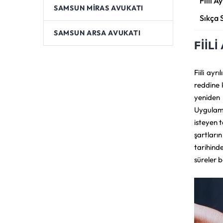
Fiili 
SAMSUN MIRAS AVUKATI
Sıkça 
SAMSUN ARSA AVUKATI
FIIL
Fiili ay
reddine 
yeniden 
Uygulama
isteyen 
şartları
tarihind
süreler 