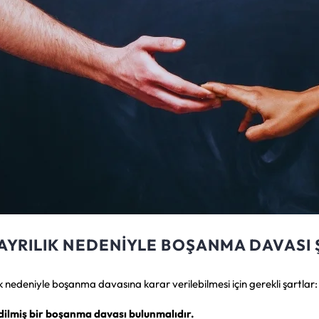
I AYRILIK NEDENIYLE BOŞANMA DAVASI
ılık nedeniyle boşanma davasına karar verilebilmesi için gerekli şartlar:
ilmiş bir boşanma davası bulunmalıdır.