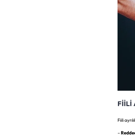
FIIL
Fiili ayr
–
Redded