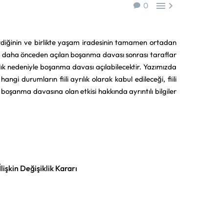


0
na erdiğinin ve birlikte yaşam iradesinin tamamen ortadan
e daha önceden açılan boşanma davası sonrası taraflar
lık nedeniyle boşanma davası açılabilecektir. Yazımızda
gi durumların fiili ayrılık olarak kabul edileceği, fiili
le boşanma davasına olan etkisi hakkında ayrıntılı bilgiler
lişkin Değişiklik Kararı