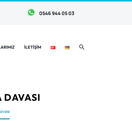
0546 944 05 03
ARIMIZ
İLETIŞIM
A DAVASI
Davası