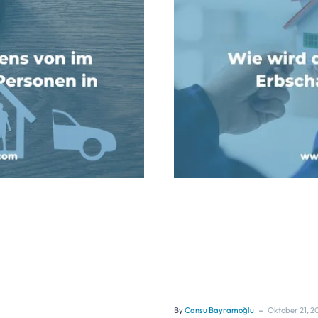
-
By
Cansu Bayramoğlu
Oktober 21, 2