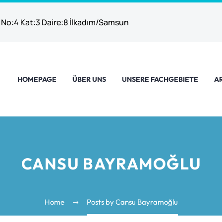
 No:4 Kat:3 Daire:8 İlkadım/Samsun
HOMEPAGE
ÜBER UNS
UNSERE FACHGEBIETE
A
CANSU BAYRAMOĞLU
Home
Posts by Cansu Bayramoğlu