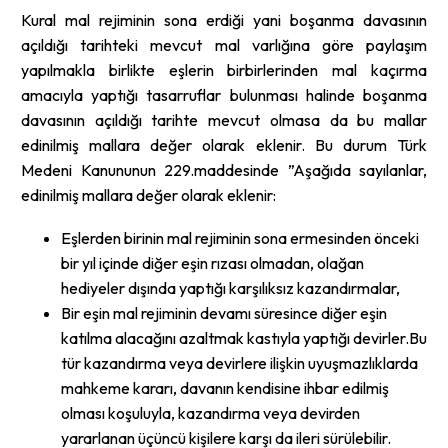
Kural mal rejiminin sona erdiği yani boşanma davasının
açıldığı tarihteki mevcut mal varlığına göre paylaşım
yapılmakla birlikte eşlerin birbirlerinden mal kaçırma
amacıyla yaptığı tasarruflar bulunması halinde boşanma
davasının açıldığı tarihte mevcut olmasa da bu mallar
edinilmiş mallara değer olarak eklenir. Bu durum Türk
Medeni Kanununun 229.maddesinde ”Aşağıda sayılanlar,
edinilmiş mallara değer olarak eklenir:
Eşlerden birinin mal rejiminin sona ermesinden önceki
bir yıl içinde diğer eşin rızası olmadan, olağan
hediyeler dışında yaptığı karşılıksız kazandırmalar,
Bir eşin mal rejiminin devamı süresince diğer eşin
katılma alacağını azaltmak kastıyla yaptığı devirler.Bu
tür kazandırma veya devirlere ilişkin uyuşmazlıklarda
mahkeme kararı, davanın kendisine ihbar edilmiş
olması koşuluyla, kazandırma veya devirden
yararlanan üçüncü kişilere karşı da ileri sürülebilir.