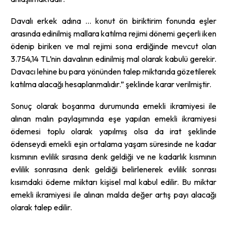
Davalı erkek adına … konut ön biriktirim fonunda eşler
arasında edinilmiş mallara katılma rejimi dönemi geçerli iken
ödenip biriken ve mal rejimi sona erdiğinde mevcut olan
3.754,14 TL’nin davalının edinilmiş mal olarak kabulü gerekir.
Davacı lehine bu para yönünden talep miktarıda gözetilerek
katılma alacağı hesaplanmalıdır.” şeklinde karar verilmiştir.
Sonuç olarak boşanma durumunda emekli ikramiyesi ile
alınan malın paylaşımında eşe yapılan emekli ikramiyesi
ödemesi toplu olarak yapılmış olsa da irat şeklinde
ödenseydi emekli eşin ortalama yaşam süresinde ne kadar
kısmının evlilik sırasına denk geldiği ve ne kadarlık kısmının
evlilik sonrasına denk geldiği belirlenerek evlilik sonrası
kısımdaki ödeme miktarı kişisel mal kabul edilir. Bu miktar
emekli ikramiyesi ile alınan malda değer artış payı alacağı
olarak talep edilir.