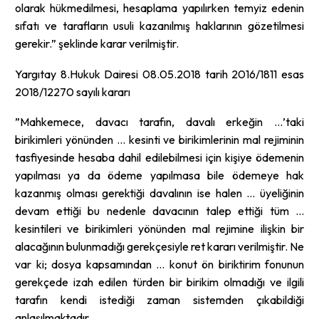
olarak hükmedilmesi, hesaplama yapılırken temyiz edenin
sıfatı ve tarafların usuli kazanılmış haklarının gözetilmesi
gerekir.” şeklinde karar verilmiştir.
Yargıtay 8.Hukuk Dairesi 08.05.2018 tarih 2016/1811 esas
2018/12270 sayılı kararı
”Mahkemece, davacı tarafın, davalı erkeğin …’taki
birikimleri yönünden … kesinti ve birikimlerinin mal rejiminin
tasfiyesinde hesaba dahil edilebilmesi için kişiye ödemenin
yapılması ya da ödeme yapılmasa bile ödemeye hak
kazanmış olması gerektiği davalının ise halen … üyeliğinin
devam ettiği bu nedenle davacının talep ettiği tüm …
kesintileri ve birikimleri yönünden mal rejimine ilişkin bir
alacağının bulunmadığı gerekçesiyle ret kararı verilmiştir. Ne
var ki; dosya kapsamından … konut ön biriktirim fonunun
gerekçede izah edilen türden bir birikim olmadığı ve ilgili
tarafın kendi istediği zaman sistemden çıkabildiği
anlaşılmaktadır.