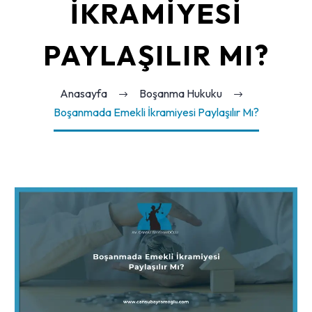
İKRAMIYESI
PAYLAŞILIR MI?
Anasayfa
Boşanma Hukuku
Boşanmada Emekli İkramiyesi Paylaşılır Mı?