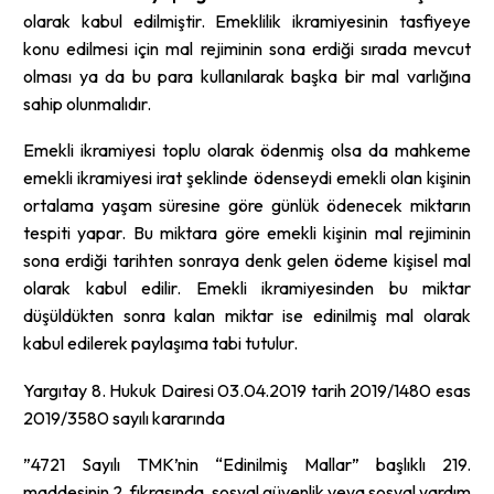
olarak kabul edilmiştir. Emeklilik ikramiyesinin tasfiyeye
konu edilmesi için mal rejiminin sona erdiği sırada mevcut
olması ya da bu para kullanılarak başka bir mal varlığına
sahip olunmalıdır.
Emekli ikramiyesi toplu olarak ödenmiş olsa da mahkeme
emekli ikramiyesi irat şeklinde ödenseydi emekli olan kişinin
ortalama yaşam süresine göre günlük ödenecek miktarın
tespiti yapar. Bu miktara göre emekli kişinin mal rejiminin
sona erdiği tarihten sonraya denk gelen ödeme kişisel mal
olarak kabul edilir. Emekli ikramiyesinden bu miktar
düşüldükten sonra kalan miktar ise edinilmiş mal olarak
kabul edilerek paylaşıma tabi tutulur.
Yargıtay 8. Hukuk Dairesi 03.04.2019 tarih 2019/1480 esas
2019/3580 sayılı kararında
”4721 Sayılı TMK’nin “Edinilmiş Mallar” başlıklı 219.
maddesinin 2. fıkrasında, sosyal güvenlik veya sosyal yardım