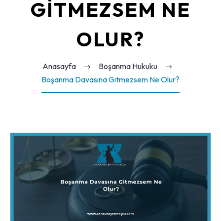
GITMEZSEM NE
OLUR?
Anasayfa
Boşanma Hukuku
Boşanma Davasına Gitmezsem Ne Olur?