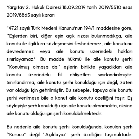
Yargıtay 2. Hukuk Dairesi 18.09.2019 tarih 2019/5510 esas
2019/8865 sayılı kararı
”4721 sayılı Türk Medeni Kanunu’nun 194/1. maddesine göre,
‘’Eşlerden biri, diğer eşin açık rızası bulunmadıkça, aile
konutu ile ilgili kira sözleşmesini feshedemez, aile konutunu
devredemez veya aile konutu üzerindeki hakları
sınırlayamaz.’’ Bu madde hükmü ile aile konutu şerhi
‘’Konulmuş olmasa da’’ eşlerin birlikte yaşadıkları aile
konutu üzerindeki fiil ehliyetleri sınırlandırılmıştır.
Sınırlandırma, aile konutu şerhi konulduğu için değil, zaten
var olduğu için getirilmiştir. Bu sebeple, tapuya aile konutu
şerhi verilmese bile o konut aile konutu özelliğini taşır. Eş
söyleyişle şerh konulduğu için aile konutu olmamakta, aksine
aile konutu olduğu için şerh konulabilmektedir.
Bu nedenle aile konutu şerhi konulduğunda, konulan şerh
‘’Kurucu’’ değil ‘’Açıklayıcı’’ şerh özelliğini taşımaktadır.