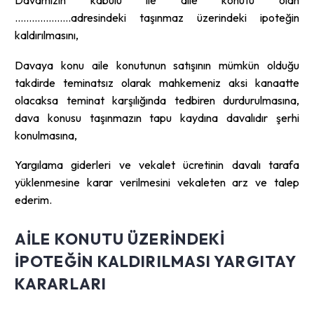
Davamızın kabulü ile aile konutu olan
………………..adresindeki taşınmaz üzerindeki ipoteğin
kaldırılmasını,
Davaya konu aile konutunun satışının mümkün olduğu
takdirde teminatsız olarak mahkemeniz aksi kanaatte
olacaksa teminat karşılığında tedbiren durdurulmasına,
dava konusu taşınmazın tapu kaydına davalıdır şerhi
konulmasına,
Yargılama giderleri ve vekalet ücretinin davalı tarafa
yüklenmesine karar verilmesini vekaleten arz ve talep
ederim.
AILE KONUTU ÜZERINDEKI
IPOTEĞIN KALDIRILMASI YARGITAY
KARARLARI