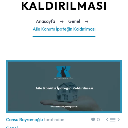
KALDIRILMASI
Anasayfa
Genel
Aile Konutu İpoteğin Kaldırılması



Cansu Bayramoğlu
tarafından
0