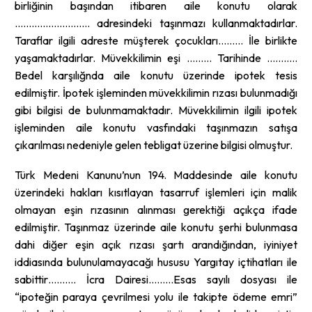
birliğinin başından itibaren aile konutu olarak
……………………… adresindeki taşınmazı kullanmaktadırlar.
Taraflar ilgili adreste müşterek çocukları……… İle birlikte
yaşamaktadırlar. Müvekkilimin eşi ……… Tarihinde ………..
Bedel karşılığnda aile konutu üzerinde ipotek tesis
edilmiştir. İpotek işleminden müvekkilimin rızası bulunmadığı
gibi bilgisi de bulunmamaktadır. Müvekkilimin ilgili ipotek
işleminden aile konutu vasfındaki taşınmazın satışa
çıkarılması nedeniyle gelen tebligat üzerine bilgisi olmuştur.
Türk Medeni Kanunu’nun 194. Maddesinde aile konutu
üzerindeki hakları kısıtlayan tasarruf işlemleri için malik
olmayan eşin rızasının alınması gerektiği açıkça ifade
edilmiştir. Taşınmaz üzerinde aile konutu şerhi bulunmasa
dahi diğer eşin açık rızası şartı arandığından, iyiniyet
iddiasında bulunulamayacağı hususu Yargıtay içtihatları ile
sabittir………. İcra Dairesi………Esas sayılı dosyası ile
“ipoteğin paraya çevrilmesi yolu ile takipte ödeme emri”