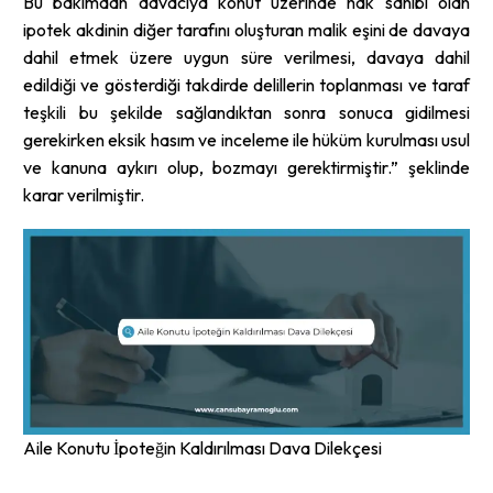
Bu bakımdan davacıya konut üzerinde hak sahibi olan
ipotek akdinin diğer tarafını oluşturan malik eşini de davaya
dahil etmek üzere uygun süre verilmesi, davaya dahil
edildiği ve gösterdiği takdirde delillerin toplanması ve taraf
teşkili bu şekilde sağlandıktan sonra sonuca gidilmesi
gerekirken eksik hasım ve inceleme ile hüküm kurulması usul
ve kanuna aykırı olup, bozmayı gerektirmiştir.” şeklinde
karar verilmiştir.
Aile Konutu İpoteğin Kaldırılması Dava Dilekçesi