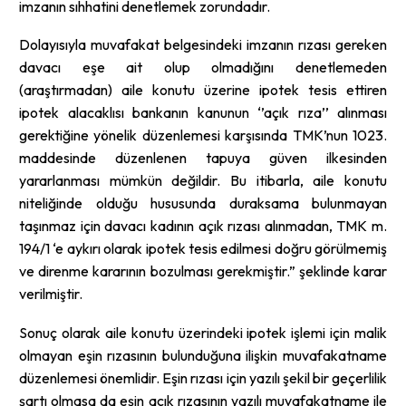
imzanın sıhhatini denetlemek zorundadır.
Dolayısıyla muvafakat belgesindeki imzanın rızası gereken
davacı eşe ait olup olmadığını denetlemeden
(araştırmadan) aile konutu üzerine ipotek tesis ettiren
ipotek alacaklısı bankanın kanunun ‘’açık rıza’’ alınması
gerektiğine yönelik düzenlemesi karşısında TMK’nun 1023.
maddesinde düzenlenen tapuya güven ilkesinden
yararlanması mümkün değildir. Bu itibarla, aile konutu
niteliğinde olduğu hususunda duraksama bulunmayan
taşınmaz için davacı kadının açık rızası alınmadan, TMK m.
194/1 ‘e aykırı olarak ipotek tesis edilmesi doğru görülmemiş
ve direnme kararının bozulması gerekmiştir.” şeklinde karar
verilmiştir.
Sonuç olarak aile konutu üzerindeki ipotek işlemi için malik
olmayan eşin rızasının bulunduğuna ilişkin muvafakatname
düzenlemesi önemlidir. Eşin rızası için yazılı şekil bir geçerlilik
şartı olmasa da eşin açık rızasının yazılı muvafakatname ile