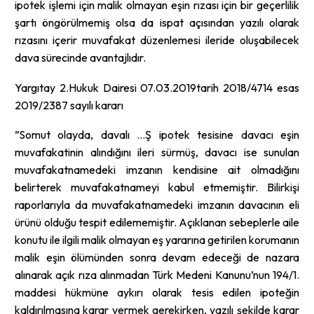
ipotek işlemi için malik olmayan eşin rızası için bir geçerlilik
şartı öngörülmemiş olsa da ispat açısından yazılı olarak
rızasını içerir muvafakat düzenlemesi ileride oluşabilecek
dava sürecinde avantajlıdır.
Yargıtay 2.Hukuk Dairesi 07.03.2019tarih 2018/4714 esas
2019/2387 sayılı kararı
”Somut olayda, davalı …Ş ipotek tesisine davacı eşin
muvafakatinin alındığını ileri sürmüş, davacı ise sunulan
muvafakatnamedeki imzanın kendisine ait olmadığını
belirterek muvafakatnameyi kabul etmemiştir. Bilirkişi
raporlarıyla da muvafakatnamedeki imzanın davacının eli
ürünü olduğu tespit edilememiştir. Açıklanan sebeplerle aile
konutu ile ilgili malik olmayan eş yararına getirilen korumanın
malik eşin ölümünden sonra devam edeceği de nazara
alınarak açık rıza alınmadan Türk Medeni Kanunu’nun 194/1.
maddesi hükmüne aykırı olarak tesis edilen ipoteğin
kaldırılmasına karar vermek gerekirken, yazılı şekilde karar