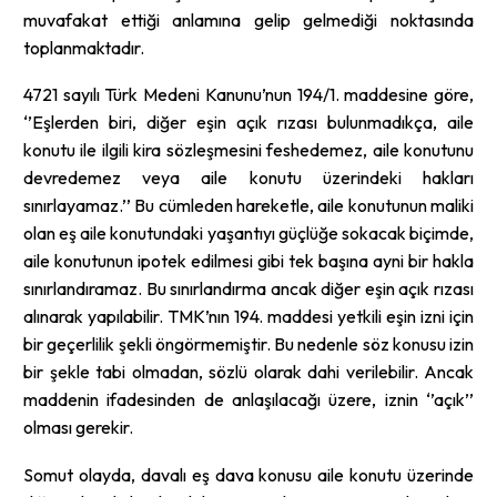
muvafakat ettiği anlamına gelip gelmediği noktasında
toplanmaktadır.
4721 sayılı Türk Medeni Kanunu’nun 194/1. maddesine göre,
‘’Eşlerden biri, diğer eşin açık rızası bulunmadıkça, aile
konutu ile ilgili kira sözleşmesini feshedemez, aile konutunu
devredemez veya aile konutu üzerindeki hakları
sınırlayamaz.’’ Bu cümleden hareketle, aile konutunun maliki
olan eş aile konutundaki yaşantıyı güçlüğe sokacak biçimde,
aile konutunun ipotek edilmesi gibi tek başına ayni bir hakla
sınırlandıramaz. Bu sınırlandırma ancak diğer eşin açık rızası
alınarak yapılabilir. TMK’nın 194. maddesi yetkili eşin izni için
bir geçerlilik şekli öngörmemiştir. Bu nedenle söz konusu izin
bir şekle tabi olmadan, sözlü olarak dahi verilebilir. Ancak
maddenin ifadesinden de anlaşılacağı üzere, iznin ‘’açık’’
olması gerekir.
Somut olayda, davalı eş dava konusu aile konutu üzerinde