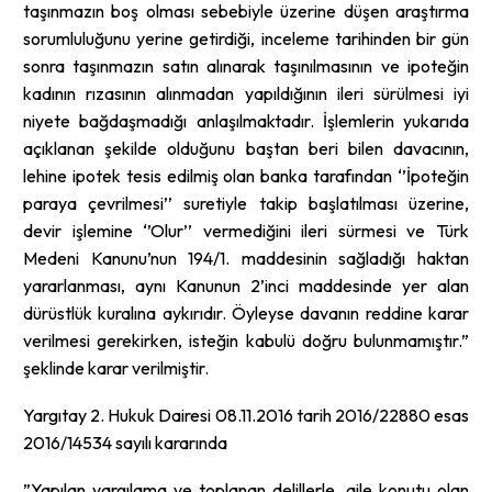
taşınmazın boş olması sebebiyle üzerine düşen araştırma
sorumluluğunu yerine getirdiği, inceleme tarihinden bir gün
sonra taşınmazın satın alınarak taşınılmasının ve ipoteğin
kadının rızasının alınmadan yapıldığının ileri sürülmesi iyi
niyete bağdaşmadığı anlaşılmaktadır. İşlemlerin yukarıda
açıklanan şekilde olduğunu baştan beri bilen davacının,
lehine ipotek tesis edilmiş olan banka tarafından ‘’İpoteğin
paraya çevrilmesi’’ suretiyle takip başlatılması üzerine,
devir işlemine ‘’Olur’’ vermediğini ileri sürmesi ve Türk
Medeni Kanunu’nun 194/1. maddesinin sağladığı haktan
yararlanması, aynı Kanunun 2’inci maddesinde yer alan
dürüstlük kuralına aykırıdır. Öyleyse davanın reddine karar
verilmesi gerekirken, isteğin kabulü doğru bulunmamıştır.”
şeklinde karar verilmiştir.
Yargıtay 2. Hukuk Dairesi 08.11.2016 tarih 2016/22880 esas
2016/14534 sayılı kararında
”Yapılan yargılama ve toplanan delillerle, aile konutu olan