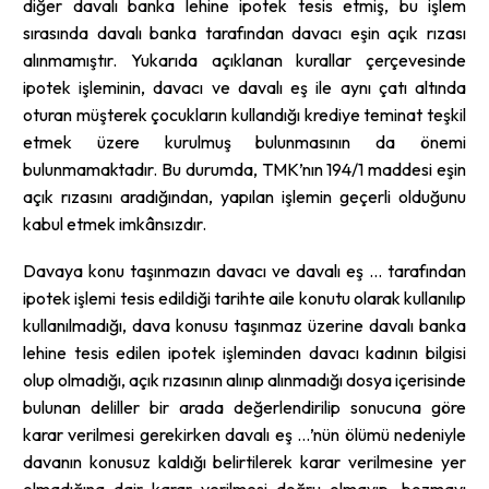
diğer davalı banka lehine ipotek tesis etmiş, bu işlem
sırasında davalı banka tarafından davacı eşin açık rızası
alınmamıştır. Yukarıda açıklanan kurallar çerçevesinde
ipotek işleminin, davacı ve davalı eş ile aynı çatı altında
oturan müşterek çocukların kullandığı krediye teminat teşkil
etmek üzere kurulmuş bulunmasının da önemi
bulunmamaktadır. Bu durumda, TMK’nın 194/1 maddesi eşin
açık rızasını aradığından, yapılan işlemin geçerli olduğunu
kabul etmek imkânsızdır.
Davaya konu taşınmazın davacı ve davalı eş … tarafından
ipotek işlemi tesis edildiği tarihte aile konutu olarak kullanılıp
kullanılmadığı, dava konusu taşınmaz üzerine davalı banka
lehine tesis edilen ipotek işleminden davacı kadının bilgisi
olup olmadığı, açık rızasının alınıp alınmadığı dosya içerisinde
bulunan deliller bir arada değerlendirilip sonucuna göre
karar verilmesi gerekirken davalı eş …’nün ölümü nedeniyle
davanın konusuz kaldığı belirtilerek karar verilmesine yer
olmadığına dair karar verilmesi doğru olmayıp, bozmayı