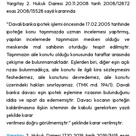
Yargıtay 2. Hukuk Dairesi 20.11.2008 tarih 2008/12872
esas 2008/15528 sayılı kararında
”Davalı banka ipotek işlemi öncesinde 17.02.2005 tarihinde
ipoteğe konu taşınmazda uzman incelemesi yaptırmış,
yapılan incelemede taşınmazın mesken olduğu ve
meskende mal sahibinin oturduğu tespit edilmiştir.
Taşınmazın aile konutu olduğu konusunda taraflar arasında
çekişme de bulunmamaktadır. Eşlerden biri, diğer eşin açık
rızası bulunmadıkça, aile konutu ile ilgili kira sözleşmesini
feshedemez, aile konutunu devredemez, aile konutu
üzerindeki hakları sınırlayamaz. (TMK md. 194/1). Davalı
banka davacı eşin ipotek eşlemine rızasının bulunduğunu
iddia ve ispat da edememiştir. Davacı kocanın ipoteğin
kaldırılmasına ilişkin isteminin de kabulü gerekirken yazılı
şekilde karar
verilmesi doğru görülmemiştir.” şeklinde karar verilmiştir.
Yargıtay
2. Hukuk Dairesi 17.10.2019 tarih 2019/3415 esas